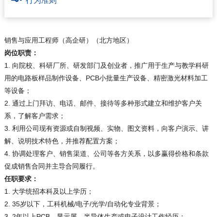
行为准则
销售与应用工程师（高企研）（北方地区）
岗位职责：
1
.
向院校、科研厂所、研发部门及创业者，推广用于生产与教学科研
用的电路板样品制作设备、PCB小批量生产设备、精密激光材料加工
等设备；
2
.
通过上门拜访、电话、邮件、接待等多种形式建立和维护客户关
系，了解客户需求；
3
.
利用公司现有资源或自制视频、实物、图文资料，向客户演示、讲
解、说明技术特色，并推荐配置方案；
4
.
协调处理客户、销售渠道、公司等各方关系，以多赢得价格和条款
促成销售合同并主导合同履行。
任职要求：
1
.
大学统招本科及以上学历；
2
.
35岁以下，工科机械/电子/光学/自动化专业背景；
3
.
2年以上PCB、显示屏、半导体生产或电子设计工作经历；