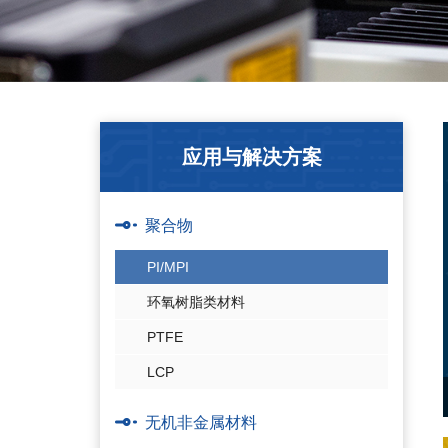
> DirectLaser FP系列 激光精密修复PCB设备
> DirectLaser CO2激光陶瓷精密切割划线设备
> DirectLaser W 水导激光精密加工设备
应用与解决方案
聚合物
PI/MPI
环氧树脂类材料
PTFE
LCP
无机非金属材料